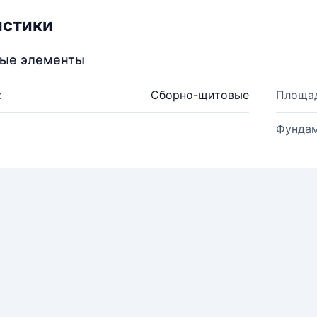
истики
ные элементы
:
Сборно-щитовые
Площад
Фундам