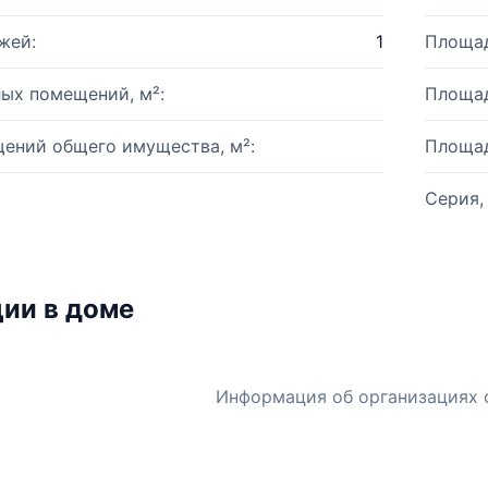
жей:
1
Площад
ых помещений, м²:
Площад
ений общего имущества, м²:
Площад
Серия,
ии в доме
Информация об организациях 