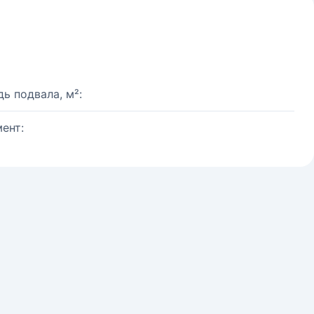
ь подвала, м²:
ент: