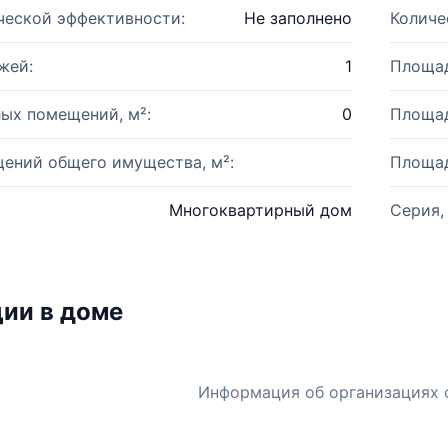
ческой эффективности:
Не заполнено
Количе
жей:
1
Площад
ых помещений, м²:
0
Площад
ений общего имущества, м²:
Площад
Многоквартирный дом
Серия,
ии в доме
Информация об организациях 