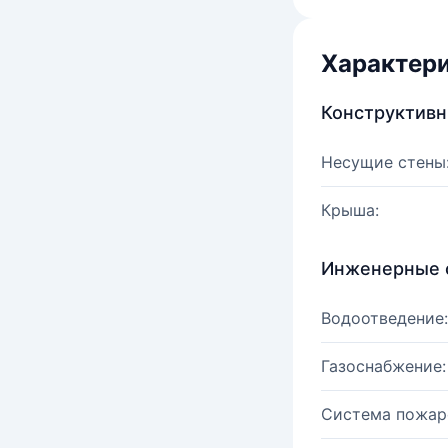
Характер
Конструктив
Несущие стены
Крыша:
Инженерные 
Водоотведение:
Газоснабжение:
Система пожар