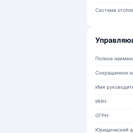
Система отопле
Управляю
Полное наимен
Сокращенное н
Имя руководите
ИНН:
ОГРН:
Юридический а