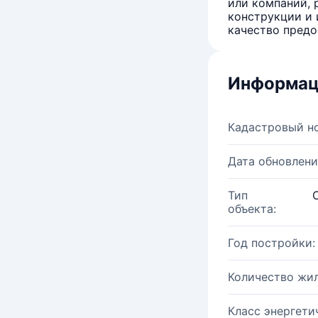
или компаний, 
конструкции и 
качество предо
Информац
Кадастровый н
Дата обновлени
Тип
объекта:
Год постройки:
Количество жи
Класс энергети