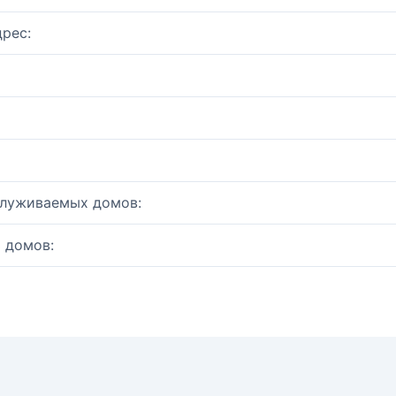
рес:
служиваемых домов:
 домов: