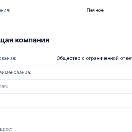
ния:
Печное
щая компания
ование:
Общество с ограниченной отве
аименование:
ля:
дрес: