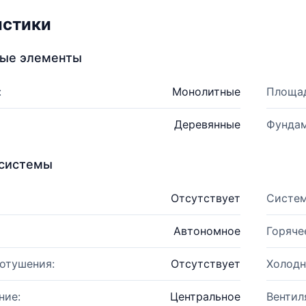
истики
ные элементы
:
Монолитные
Площад
Деревянные
Фундам
системы
Отсутствует
Систем
Автономное
Горяче
отушения:
Отсутствует
Холодн
ние:
Центральное
Вентил