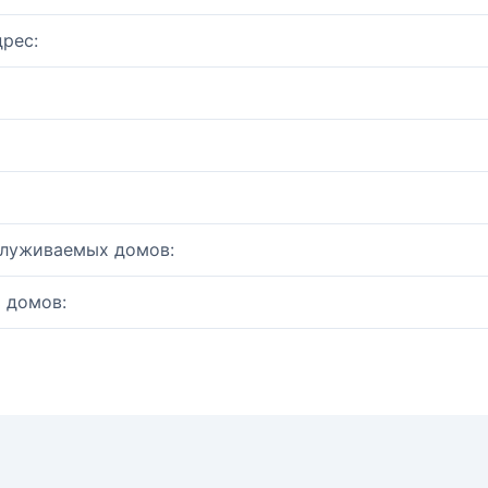
рес:
служиваемых домов:
 домов: