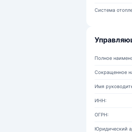
Система отопле
Управляю
Полное наимен
Сокращенное н
Имя руководите
ИНН:
ОГРН:
Юридический а