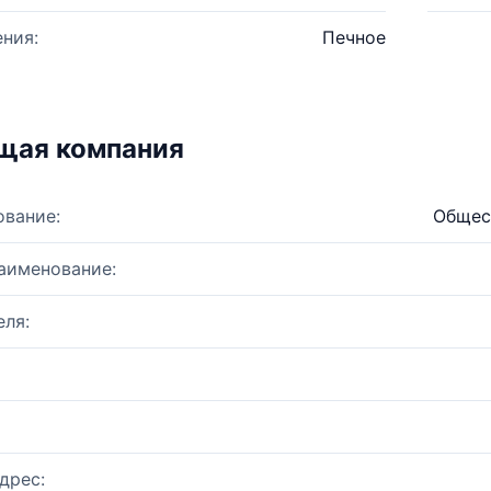
ния:
Печное
щая компания
ование:
Общес
аименование:
ля:
дрес: