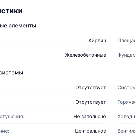
истики
ные элементы
:
Кирпич
Площад
Железобетонные
Фундам
системы
Отсутствует
Систем
Отсутствует
Горяче
отушения:
Не заполнено
Холодн
ние:
Центральное
Вентил