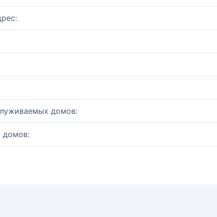
рес:
служиваемых домов:
 домов: