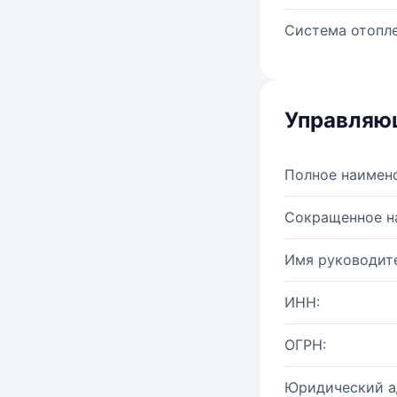
Система отопле
Управляю
Полное наимен
Сокращенное н
Имя руководите
ИНН:
ОГРН:
Юридический а