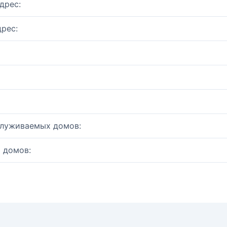
дрес:
рес:
служиваемых домов:
 домов: