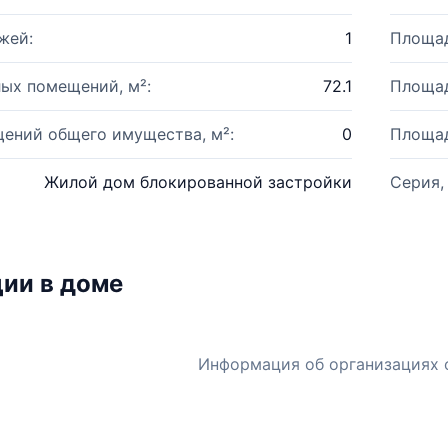
жей:
1
Площад
ых помещений, м²:
72.1
Площад
ений общего имущества, м²:
0
Площад
Жилой дом блокированной застройки
Серия,
ии в доме
Информация об организациях 