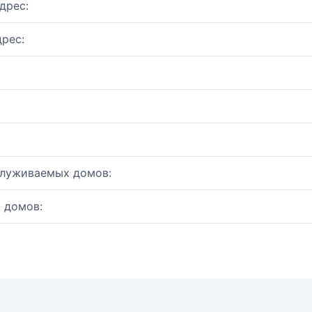
дрес:
рес:
служиваемых домов:
 домов: