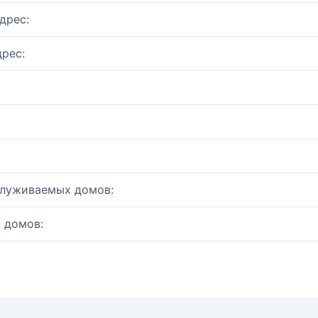
дрес:
рес:
служиваемых домов:
 домов: