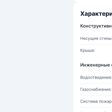
Характер
Конструктив
Несущие стены
Крыша:
Инженерные 
Водоотведение:
Газоснабжение:
Система пожар