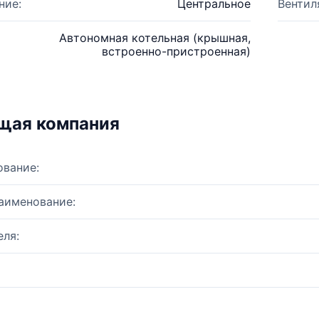
ние:
Центральное
Вентил
Автономная котельная (крышная,
встроенно-пристроенная)
щая компания
ование:
аименование:
ля: