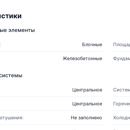
истики
ные элементы
:
Блочные
Площад
Железобетонные
Фундам
системы
Центральное
Систем
Центральное
Горяче
отушения:
Не заполнено
Холодн