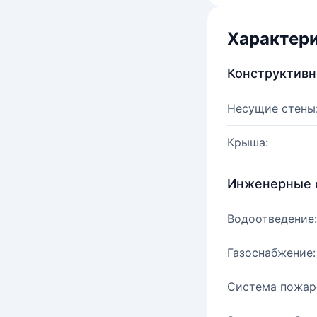
Характер
Конструктив
Несущие стены
Крыша:
Инженерные 
Водоотведение:
Газоснабжение:
Система пожар