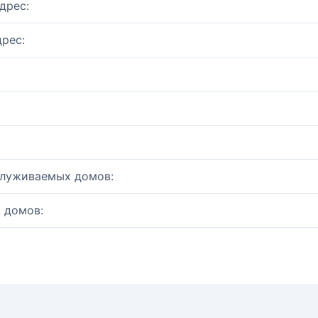
дрес:
рес:
служиваемых домов:
 домов: