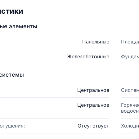
истики
ные элементы
:
Панельные
Площад
Железобетонные
Фундам
системы
Центральное
Систем
Центральное
Горяче
водосн
отушения:
Отсутствует
Холодн