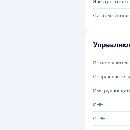
Электроснабже
Система отопле
Управляю
Полное наимен
Сокращенное н
Имя руководите
ИНН:
ОГРН: