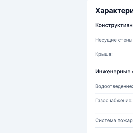
Характер
Конструктив
Несущие стены
Крыша:
Инженерные 
Водоотведение:
Газоснабжение:
Система пожар