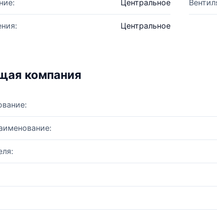
ние:
Центральное
Вентил
ния:
Центральное
щая компания
ование:
аименование:
ля: