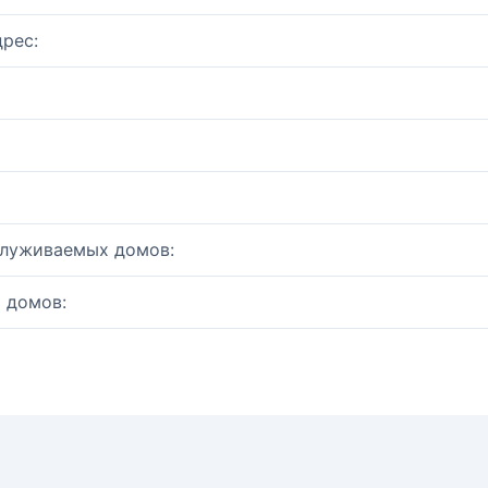
рес:
служиваемых домов:
 домов: