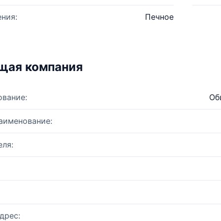
ния:
Печное
щая компания
ование:
Об
аименование:
ля:
дрес: