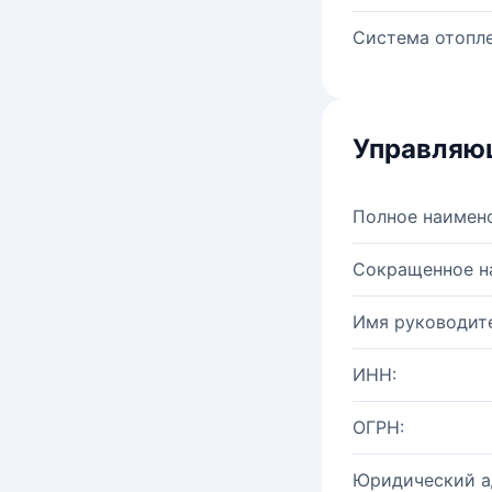
Система отопле
Управляю
Полное наимен
Сокращенное н
Имя руководите
ИНН:
ОГРН:
Юридический а