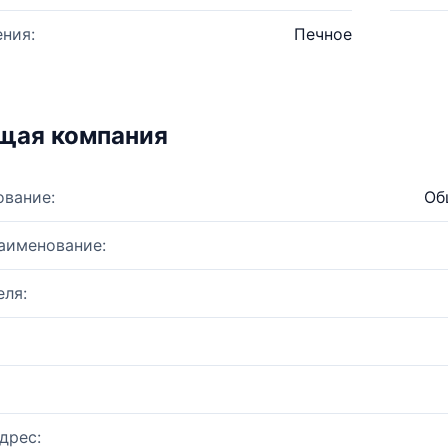
ния:
Печное
щая компания
ование:
Об
аименование:
ля:
дрес: