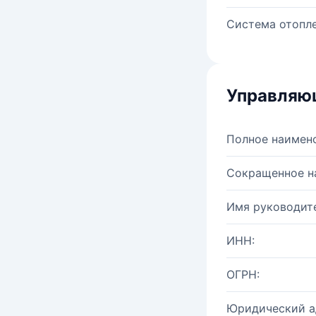
Система отопле
Управляю
Полное наимен
Сокращенное н
Имя руководите
ИНН:
ОГРН:
Юридический а