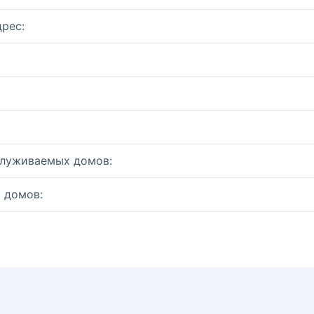
рес:
служиваемых домов:
 домов: