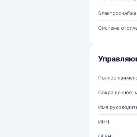
Электроснабже
Система отопле
Управляю
Полное наимен
Сокращенное н
Имя руководите
ИНН:
ОГРН: