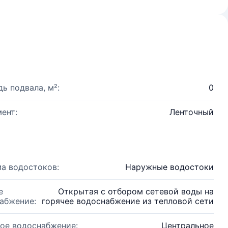
ь подвала, м²:
0
ент:
Ленточный
а водостоков:
Наружные водостоки
е
Открытая с отбором сетевой воды на
абжение:
горячее водоснабжение из тепловой сети
ое водоснабжение:
Центральное