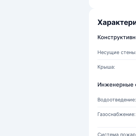
Характер
Конструктив
Несущие стены
Крыша:
Инженерные 
Водоотведение:
Газоснабжение:
Система пожар