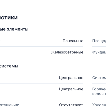
истики
ные элементы
:
Панельные
Площад
Железобетонные
Фундам
системы
Центральное
Систем
Центральное
Горяче
водосн
отушения:
Отсутствует
Холодн