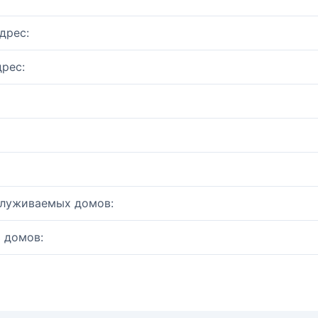
дрес:
рес:
служиваемых домов:
 домов: