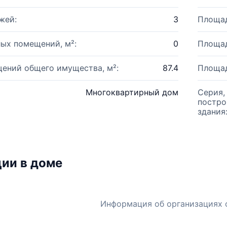
жей:
3
Площад
ых помещений, м²:
0
Площад
ений общего имущества, м²:
87.4
Площад
Многоквартирный дом
Серия,
постро
здания
ии в доме
Информация об организациях 