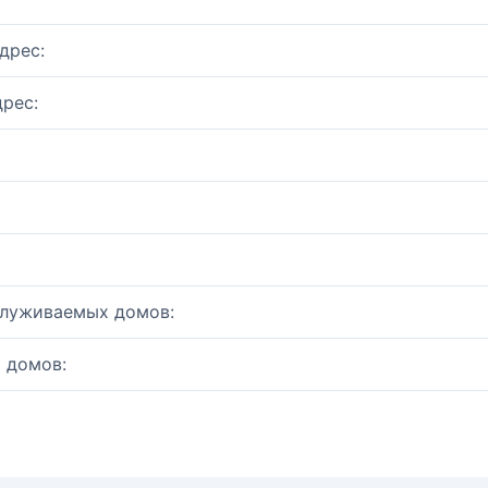
дрес:
рес:
служиваемых домов:
 домов: