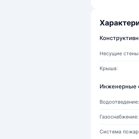
Характер
Конструктив
Несущие стены
Крыша:
Инженерные 
Водоотведение:
Газоснабжение:
Система пожар