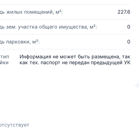
ь жилых помещений, м²:
227.6
ь зем. участка общего имущества, м²:
0
ь парковки, м²:
0
 тип
Информация не может быть размещена, так
йки
как тех. паспорт не передан предыдущей УК
:
отсутствует