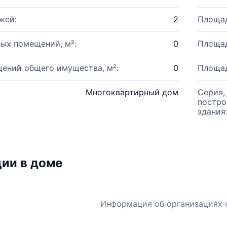
жей:
2
Площад
ых помещений, м²:
0
Площад
ений общего имущества, м²:
0
Площад
Многоквартирный дом
Серия,
постро
здания
ии в доме
Информация об организациях 