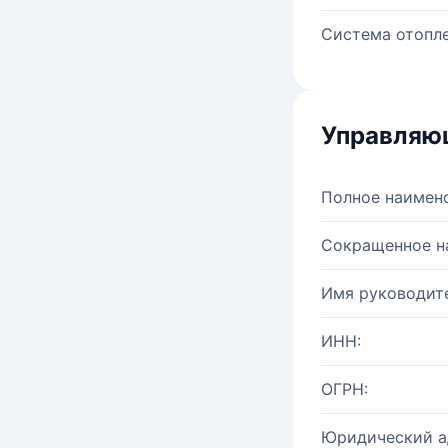
Система отопле
Управляю
Полное наимен
Сокращенное н
Имя руководите
ИНН:
ОГРН:
Юридический а