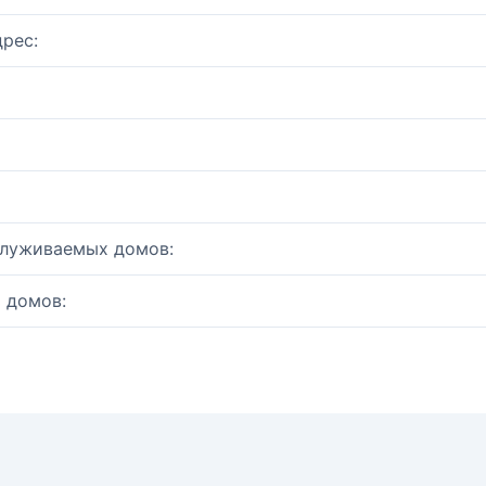
рес:
служиваемых домов:
 домов: