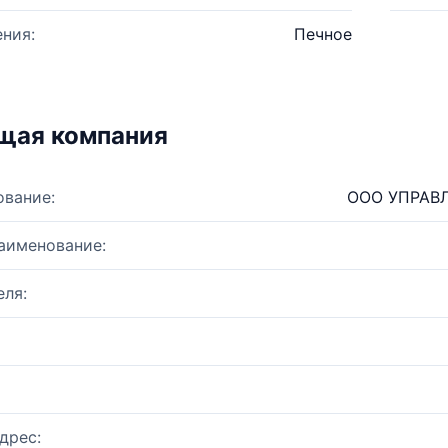
ния:
Печное
щая компания
ование:
ООО УПРАВ
аименование:
ля:
дрес: