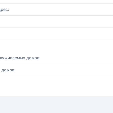
рес:
служиваемых домов:
 домов: