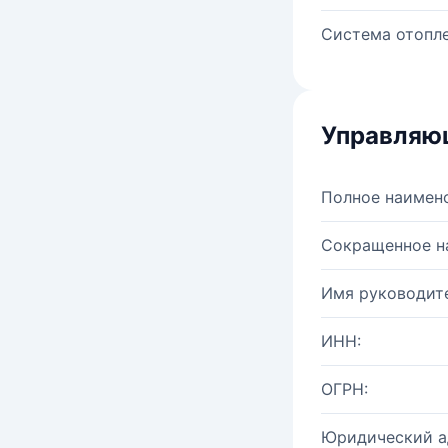
Система отопле
Управляю
Полное наимен
Сокращенное н
Имя руководите
ИНН:
ОГРН:
Юридический а