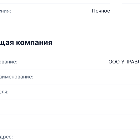
ния:
Печное
щая компания
ование:
ООО УПРАВ
аименование:
ля:
дрес: