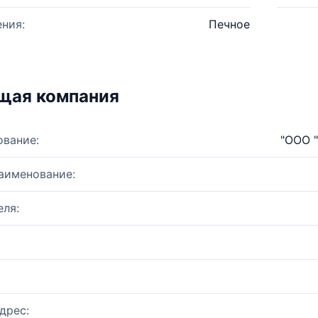
ния:
Печное
щая компания
ование:
"ООО 
аименование:
ля:
дрес: