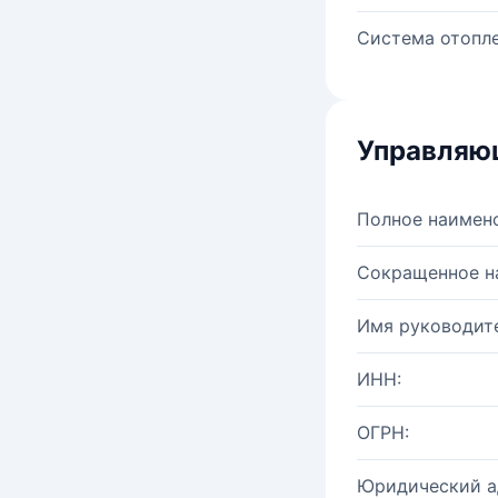
Система отопле
Управляю
Полное наимен
Сокращенное н
Имя руководите
ИНН:
ОГРН:
Юридический а