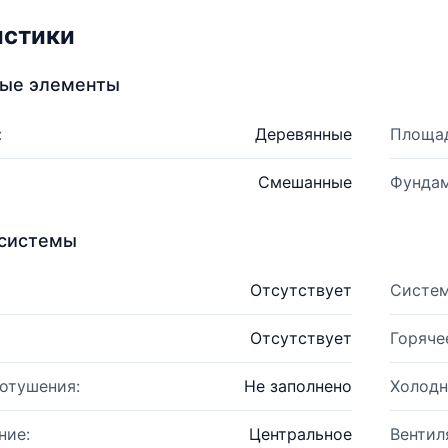
истики
ные элементы
:
Деревянные
Площад
Смешанные
Фундам
системы
Отсутствует
Систем
Отсутствует
Горяче
отушения:
Не заполнено
Холодн
ние:
Центральное
Вентил