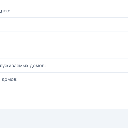
рес:
служиваемых домов:
 домов: