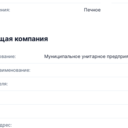
ния:
Печное
щая компания
ование:
Муниципальное унитарное предприя
аименование:
ля:
дрес: