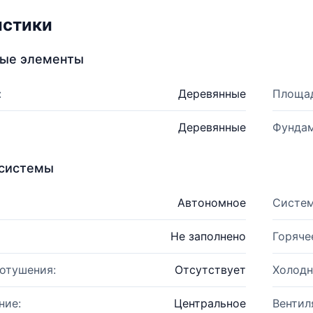
истики
ные элементы
:
Деревянные
Площад
Деревянные
Фундам
системы
Автономное
Систем
Не заполнено
Горяче
отушения:
Отсутствует
Холодн
ние:
Центральное
Вентил