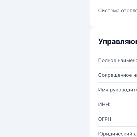
Система отопле
Управляю
Полное наимен
Сокращенное н
Имя руководите
ИНН:
ОГРН:
Юридический а