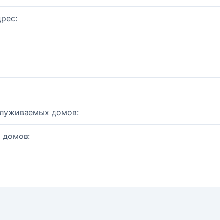
рес:
служиваемых домов:
 домов: