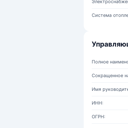
Электроснабже
Система отопле
Управляю
Полное наимен
Сокращенное н
Имя руководите
ИНН:
ОГРН: