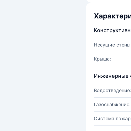
Характер
Конструктив
Несущие стены
Крыша:
Инженерные 
Водоотведение:
Газоснабжение:
Система пожар