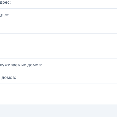
дрес:
рес:
служиваемых домов:
 домов: