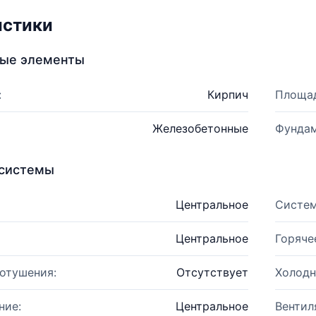
истики
ные элементы
:
Кирпич
Площад
Железобетонные
Фундам
системы
Центральное
Систем
Центральное
Горяче
отушения:
Отсутствует
Холодн
ние:
Центральное
Вентил