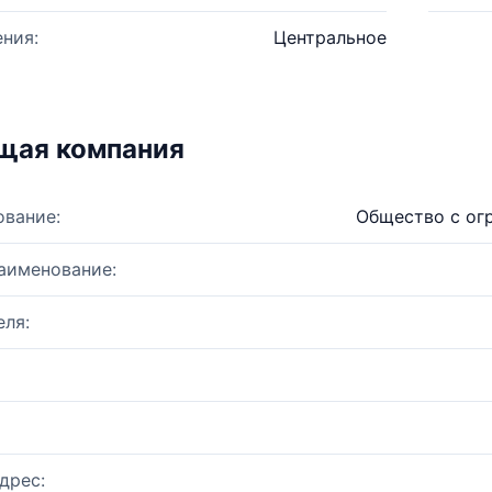
ния:
Центральное
щая компания
ование:
Общество с ог
аименование:
ля:
дрес: