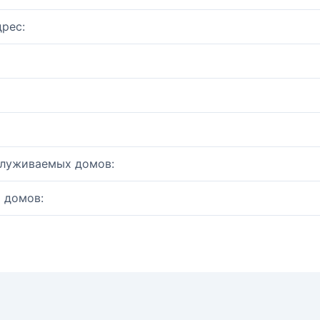
рес:
служиваемых домов:
 домов: