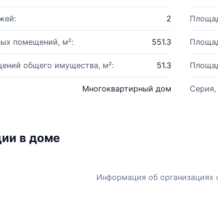
жей:
2
Площад
ых помещений, м²:
551.3
Площад
ений общего имущества, м²:
51.3
Площад
Многоквартирный дом
Серия,
ии в доме
Информация об организациях 