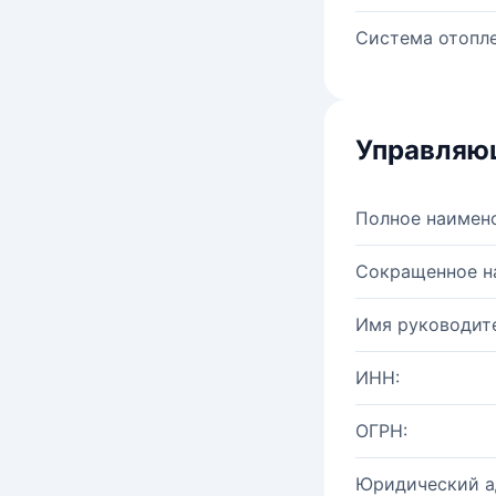
Система отопле
Управляю
Полное наимен
Сокращенное н
Имя руководите
ИНН:
ОГРН:
Юридический а