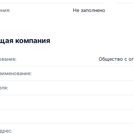
ния:
Не заполнено
щая компания
ование:
Общество с о
аименование:
ля:
дрес: