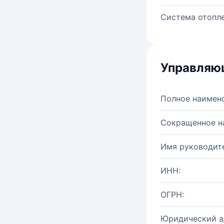
Система отопле
Управляю
Полное наимен
Сокращенное н
Имя руководите
ИНН:
ОГРН:
Юридический а