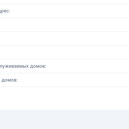
рес:
служиваемых домов:
 домов: