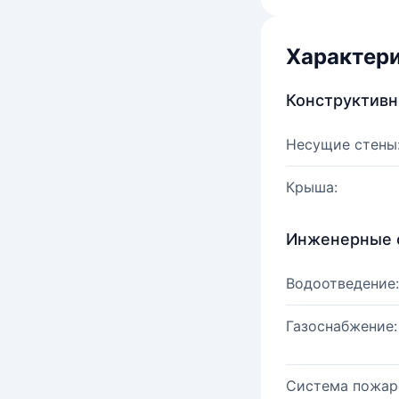
Характер
Конструктив
Несущие стены
Крыша:
Инженерные 
Водоотведение:
Газоснабжение:
Система пожар