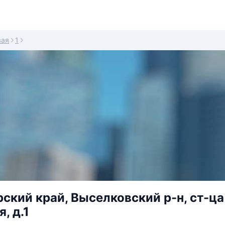
вая
1
ский край, Выселковский р-н, ст-ц
, д.1