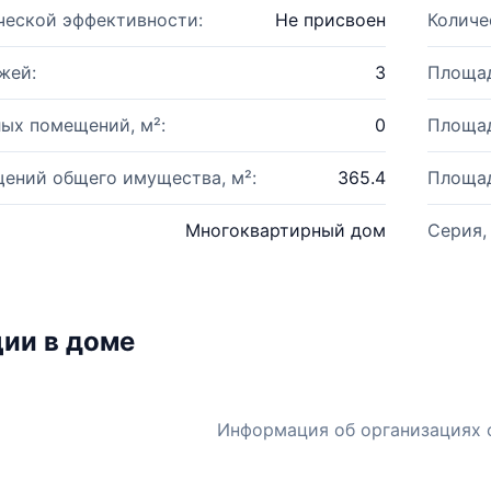
ческой эффективности:
Не присвоен
Количе
жей:
3
Площад
ых помещений, м²:
0
Площад
ений общего имущества, м²:
365.4
Площад
Многоквартирный дом
Серия,
ии в доме
Информация об организациях 