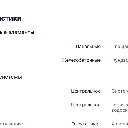
истики
ные элементы
:
Панельные
Площад
Железобетонные
Фундам
системы
Центральное
Систем
Центральное
Горяче
водосн
отушения:
Отсутствует
Холодн