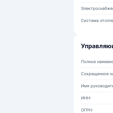
Электроснабже
Система отопле
Управляю
Полное наимен
Сокращенное н
Имя руководите
ИНН:
ОГРН: