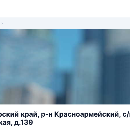
9
ский край, р-н Красноармейский, с/
ая, д.139