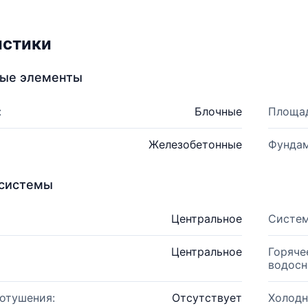
истики
ные элементы
:
Блочные
Площад
Железобетонные
Фундам
системы
Центральное
Систем
Центральное
Горяче
водосн
отушения:
Отсутствует
Холодн