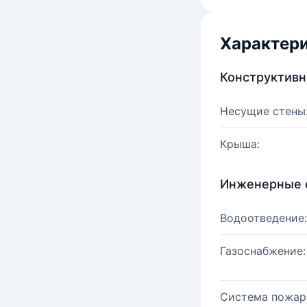
Характер
Конструктив
Несущие стены
Крыша:
Инженерные 
Водоотведение:
Газоснабжение:
Система пожар