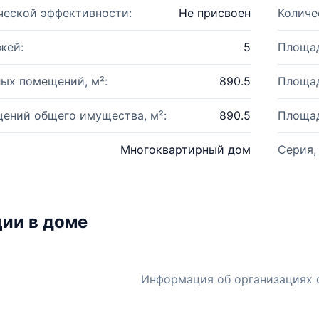
ческой эффективности:
Не присвоен
Количе
жей:
5
Площад
ых помещений, м²:
890.5
Площад
ений общего имущества, м²:
890.5
Площад
Многоквартирный дом
Серия,
ии в доме
Информация об организациях 