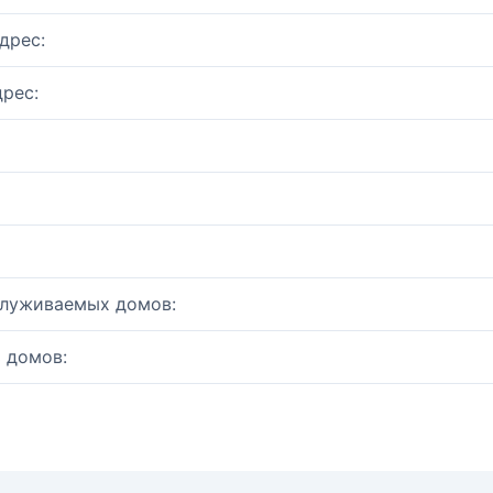
дрес:
рес:
служиваемых домов:
 домов: