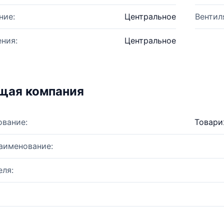
ние:
Центральное
Вентил
ния:
Центральное
щая компания
ование:
Товари
аименование:
ля: