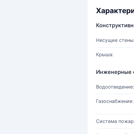
Характер
Конструктив
Несущие стены
Крыша:
Инженерные 
Водоотведение:
Газоснабжение:
Система пожар