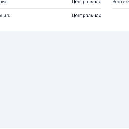
ние:
Центральное
Вентил
ния:
Центральное