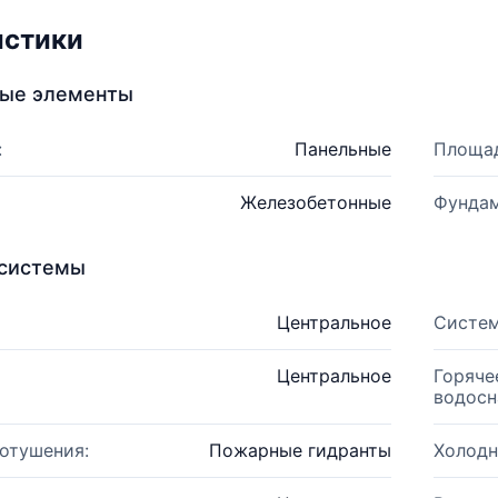
истики
ные элементы
:
Панельные
Площад
Железобетонные
Фундам
системы
Центральное
Систем
Центральное
Горяче
водосн
отушения:
Пожарные гидранты
Холодн