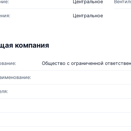
ние:
Центральное
Вентил
ния:
Центральное
щая компания
ование:
Общество с ограниченной ответстве
аименование:
ля: