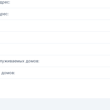
дрес:
рес:
служиваемых домов:
 домов: