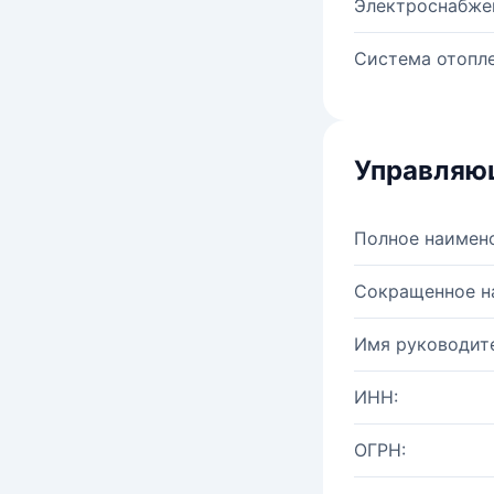
Электроснабже
Система отопле
Управляю
Полное наимен
Сокращенное н
Имя руководите
ИНН:
ОГРН: