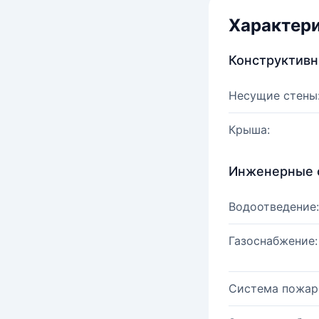
Характер
Конструктив
Несущие стены
Крыша:
Инженерные 
Водоотведение:
Газоснабжение:
Система пожар