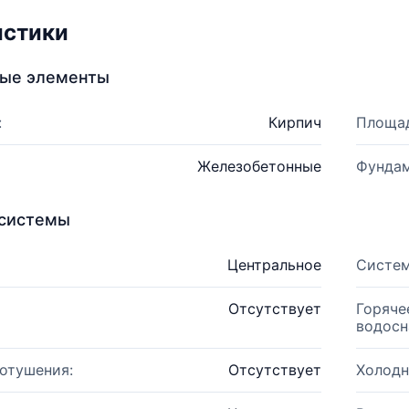
истики
ные элементы
:
Кирпич
Площад
Железобетонные
Фундам
системы
Центральное
Систем
Отсутствует
Горяче
водосн
отушения:
Отсутствует
Холодн