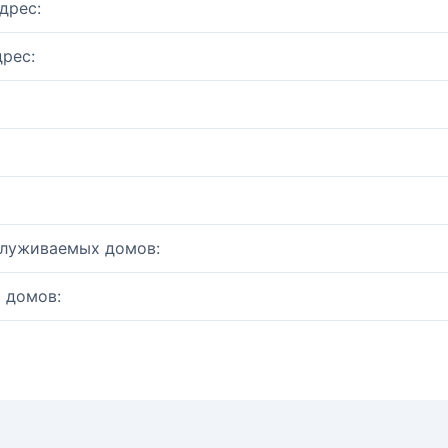
дрес:
рес:
служиваемых домов:
 домов: