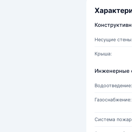
Характер
Конструктив
Несущие стены
Крыша:
Инженерные 
Водоотведение:
Газоснабжение:
Система пожар