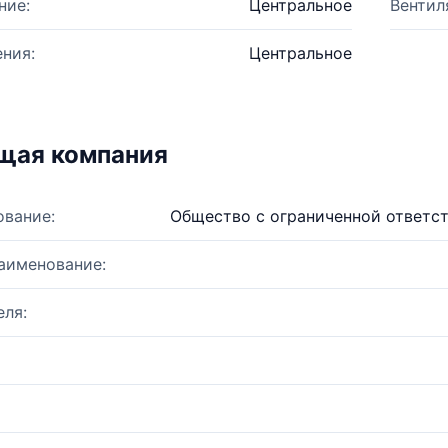
ние:
Центральное
Вентил
ния:
Центральное
щая компания
ование:
Общество с ограниченной ответс
аименование:
ля: