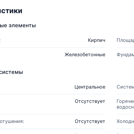
истики
ные элементы
:
Кирпич
Площад
Железобетонные
Фундам
системы
Центральное
Систем
Отсутствует
Горяче
водосн
отушения:
Отсутствует
Холодн