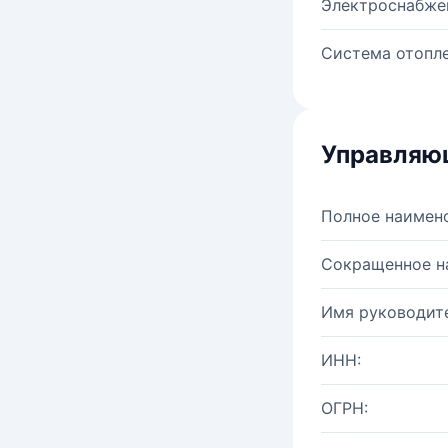
Электроснабже
Система отопле
Управляю
Полное наимен
Сокращенное н
Имя руководите
ИНН:
ОГРН: