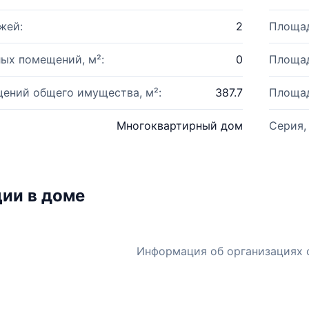
жей:
2
Площад
ых помещений, м²:
0
Площад
ений общего имущества, м²:
387.7
Площад
Многоквартирный дом
Серия,
ии в доме
Информация об организациях 