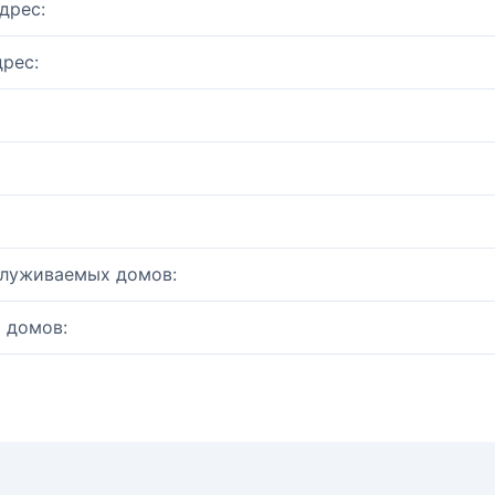
дрес:
рес:
служиваемых домов:
 домов: