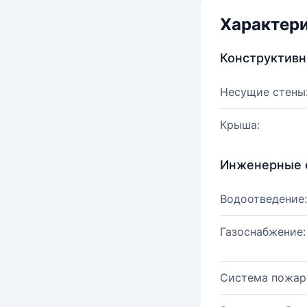
Характер
Конструктив
Несущие стены
Крыша:
Инженерные 
Водоотведение:
Газоснабжение:
Система пожар