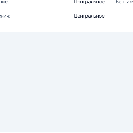
ние:
Центральное
Вентил
ния:
Центральное