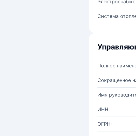
Электроснабже
Система отопле
Управляю
Полное наимен
Сокращенное н
Имя руководите
ИНН:
ОГРН: