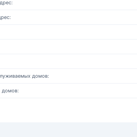
дрес:
рес:
служиваемых домов:
 домов: