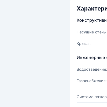
Характер
Конструктив
Несущие стены
Крыша:
Инженерные 
Водоотведение:
Газоснабжение:
Система пожар