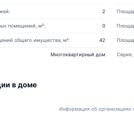
жей:
2
Площад
ых помещений, м²:
0
Площад
ений общего имущества, м²:
42
Площад
Многоквартирный дом
Серия,
ии в доме
Информация об организациях 