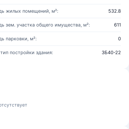
ь жилых помещений, м²:
532.8
ь зем. участка общего имущества, м²:
611
ь парковки, м²:
0
 тип постройки здания:
3Б40-22
отсутствует