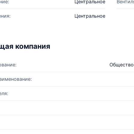
ние:
Центральное
Вентил
ния:
Центральное
щая компания
ование:
Общество
аименование:
ля: