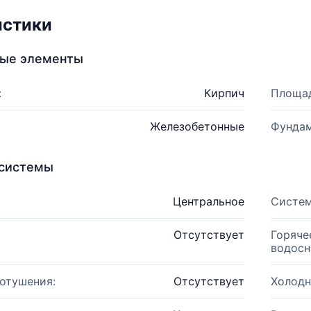
истики
ные элементы
:
Кирпич
Площад
Железобетонные
Фундам
системы
Центральное
Систем
Отсутствует
Горяче
водосн
отушения:
Отсутствует
Холодн