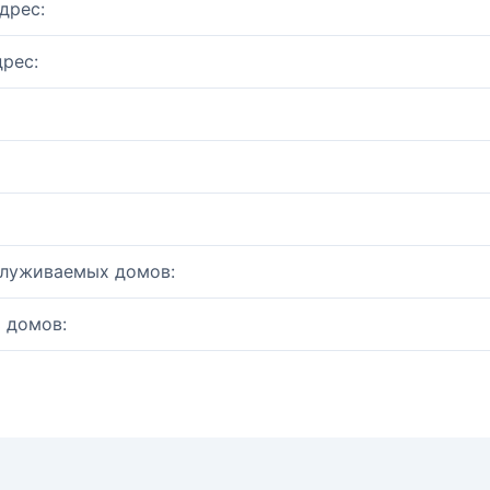
дрес:
рес:
служиваемых домов:
 домов: