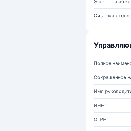
Электроснабже
Система отопле
Управляю
Полное наимен
Сокращенное н
Имя руководите
ИНН:
ОГРН: