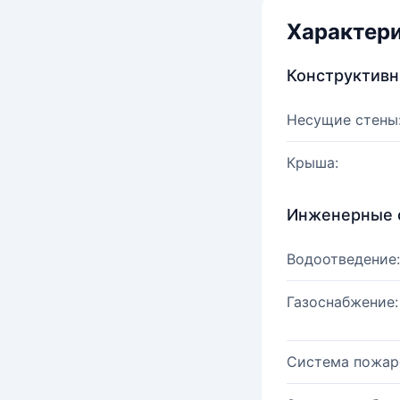
Характер
Конструктив
Несущие стены
Крыша:
Инженерные 
Водоотведение:
Газоснабжение:
Система пожар