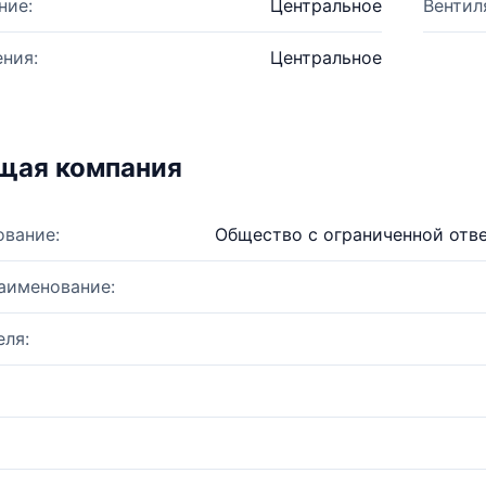
ние:
Центральное
Вентил
ния:
Центральное
щая компания
ование:
Общество с ограниченной отв
аименование:
ля: