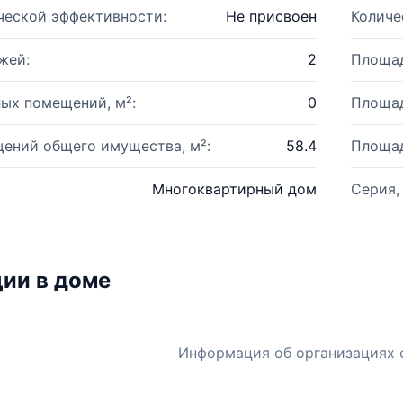
ческой эффективности:
Не присвоен
Количе
жей:
2
Площад
ых помещений, м²:
0
Площад
ений общего имущества, м²:
58.4
Площад
Многоквартирный дом
Серия,
ии в доме
Информация об организациях 