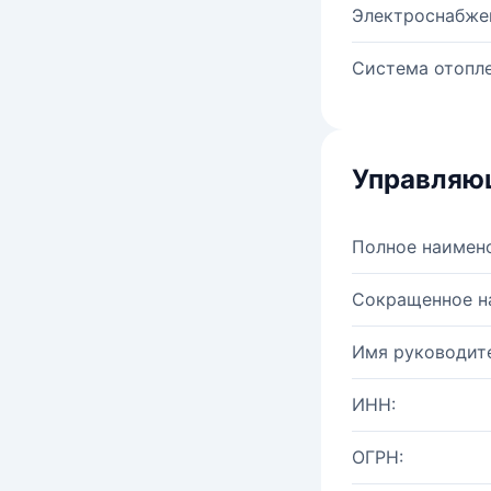
Электроснабже
Система отопле
Управляю
Полное наимен
Сокращенное н
Имя руководите
ИНН:
ОГРН: