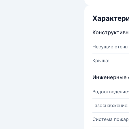
Характер
Конструктив
Несущие стены
Крыша:
Инженерные 
Водоотведение:
Газоснабжение:
Система пожар