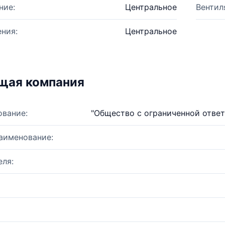
ние:
Центральное
Вентил
ния:
Центральное
щая компания
ование:
"Общество с ограниченной отве
аименование:
ля: