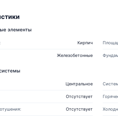
истики
ные элементы
:
Кирпич
Площад
Железобетонные
Фундам
системы
Центральное
Систем
Отсутствует
Горяче
отушения:
Отсутствует
Холодн