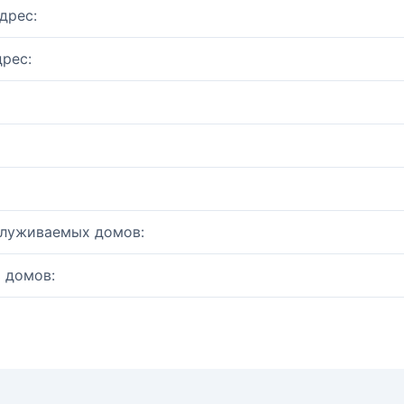
дрес:
рес:
служиваемых домов:
 домов: