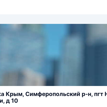
а Крым, Симферопольский р-н, пгт 
, д 10