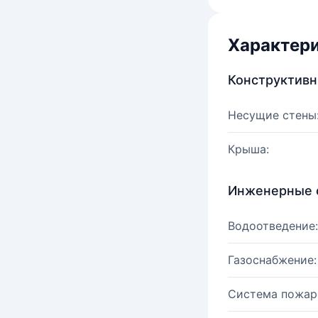
Характер
Конструктив
Несущие стены
Крыша:
Инженерные 
Водоотведение:
Газоснабжение:
Система пожар