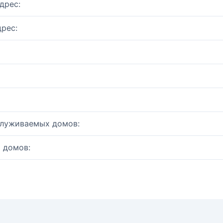
дрес:
рес:
служиваемых домов:
 домов: