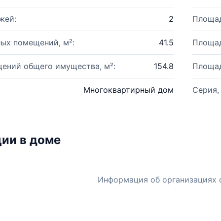
жей:
2
Площад
ых помещений, м²:
41.5
Площад
ений общего имущества, м²:
154.8
Площад
Многоквартирный дом
Серия,
ии в доме
Информация об организациях 