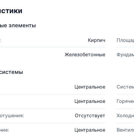
истики
ные элементы
:
Кирпич
Площад
Железобетонные
Фундам
системы
Центральное
Систем
Центральное
Горяче
отушения:
Отсутствует
Холодн
ние:
Центральное
Вентил