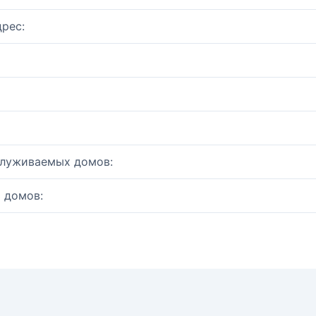
рес:
служиваемых домов:
 домов: