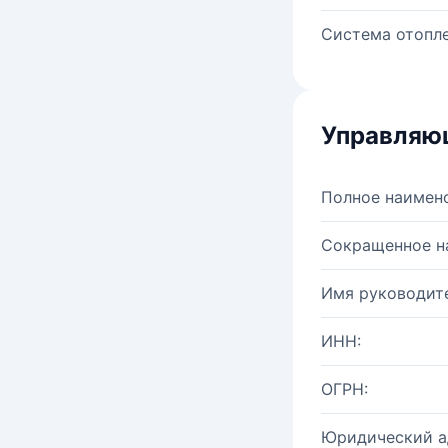
Система отопле
Управляю
Полное наимен
Сокращенное н
Имя руководите
ИНН:
ОГРН:
Юридический а