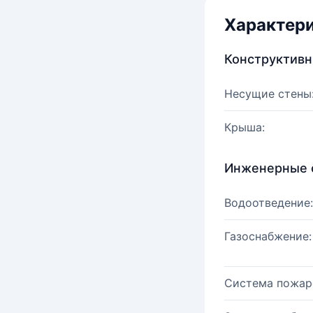
Характер
Конструктив
Несущие стены
Крыша:
Инженерные 
Водоотведение:
Газоснабжение:
Система пожар