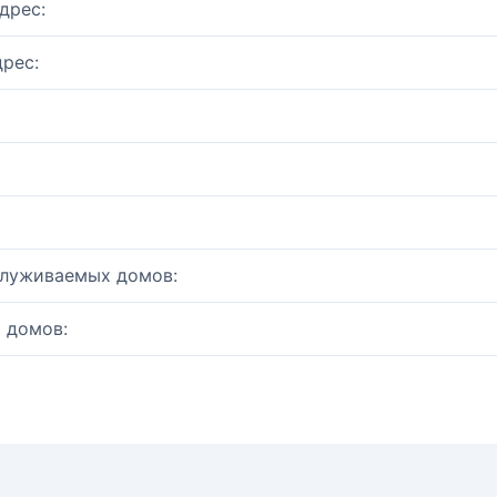
дрес:
рес:
служиваемых домов:
 домов: