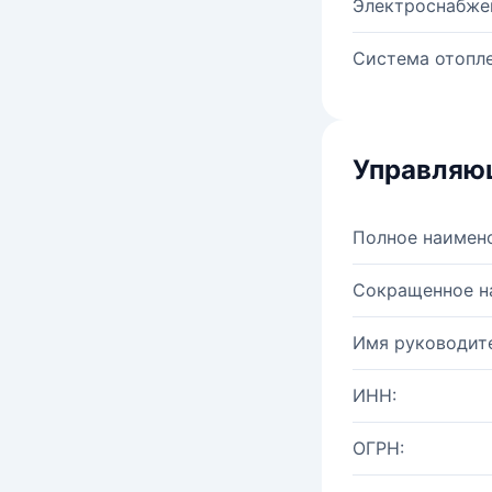
Электроснабже
Система отопле
Управляю
Полное наимен
Сокращенное н
Имя руководите
ИНН:
ОГРН: