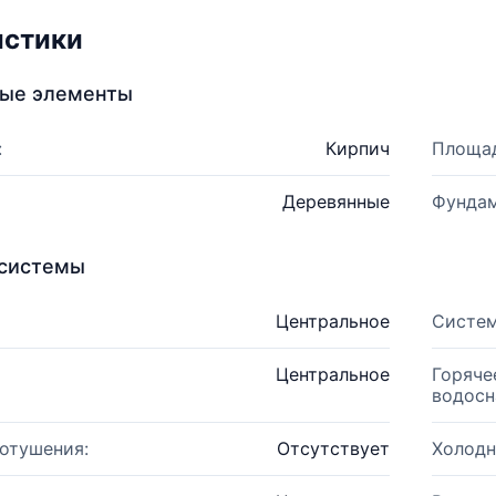
истики
ные элементы
:
Кирпич
Площад
Деревянные
Фундам
системы
Центральное
Систем
Центральное
Горяче
водосн
отушения:
Отсутствует
Холодн