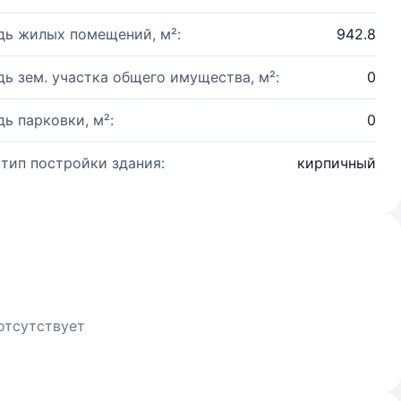
ь жилых помещений, м²:
942.8
ь зем. участка общего имущества, м²:
0
ь парковки, м²:
0
 тип постройки здания:
кирпичный
отсутствует