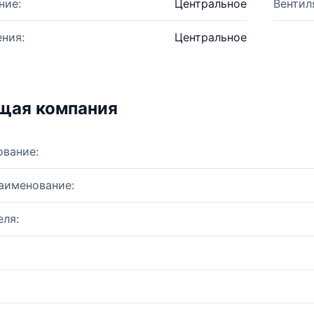
ние:
Центральное
Вентил
ния:
Центральное
щая компания
ование:
аименование:
ля: