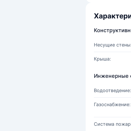
Характер
Конструктив
Несущие стены
Крыша:
Инженерные 
Водоотведение:
Газоснабжение:
Система пожар