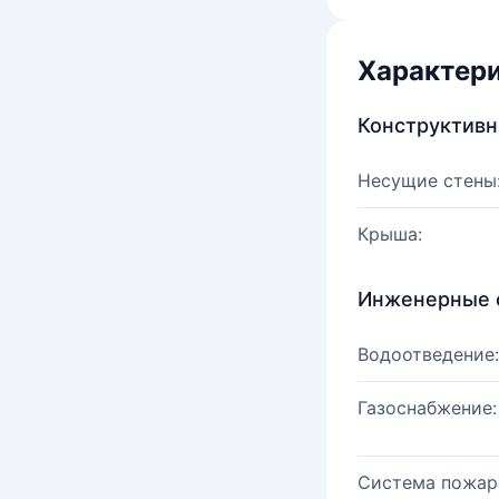
Характер
Конструктив
Несущие стены
Крыша:
Инженерные 
Водоотведение:
Газоснабжение:
Система пожар