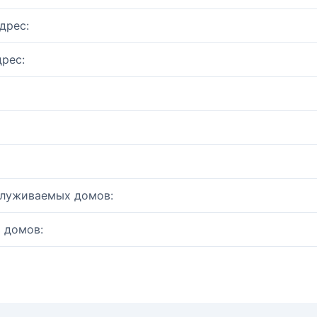
дрес:
рес:
служиваемых домов:
 домов: