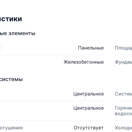
истики
ные элементы
:
Панельные
Площад
Железобетонные
Фундам
системы
Центральное
Систем
Центральное
Горяче
водосн
отушения:
Отсутствует
Холодн