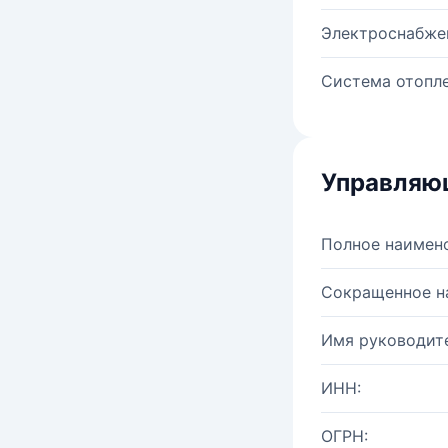
Электроснабже
Система отопле
Управляю
Полное наимен
Сокращенное н
Имя руководите
ИНН:
ОГРН: