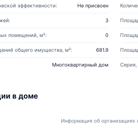
ческой эффективности:
Не присвоен
Количе
жей:
3
Площад
ых помещений, м²:
0
Площад
ений общего имущества, м²:
681.9
Площад
Многоквартирный дом
Серия,
ии в доме
Информация об организациях 