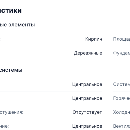
истики
ные элементы
:
Кирпич
Площад
Деревянные
Фундам
системы
Центральное
Систем
Центральное
Горяче
отушения:
Отсутствует
Холодн
ние:
Центральное
Вентил