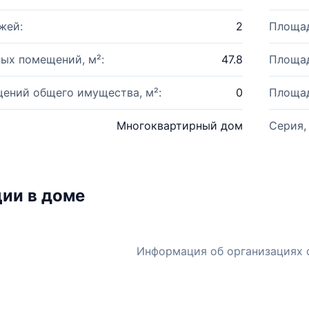
жей:
2
Площад
ых помещений, м²:
47.8
Площад
ений общего имущества, м²:
0
Площад
Многоквартирный дом
Серия,
ии в доме
Информация об организациях 