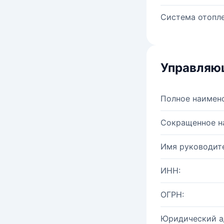
Система отопле
Управляю
Полное наимен
Сокращенное н
Имя руководите
ИНН:
ОГРН:
Юридический а