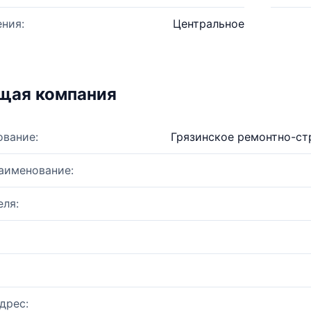
ния:
Центральное
щая компания
ование:
Грязинское ремонтно-ст
аименование:
ля:
дрес: