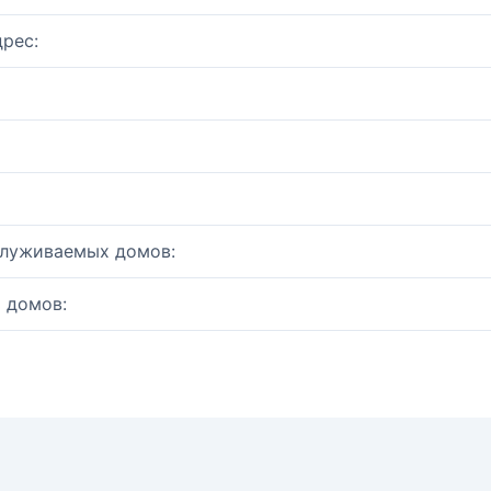
рес:
служиваемых домов:
 домов: