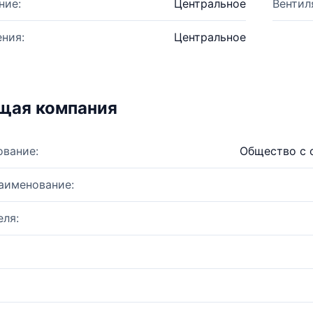
ние:
Центральное
Вентил
ния:
Центральное
щая компания
ование:
Общество с 
аименование:
ля: