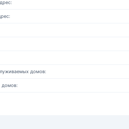
дрес:
рес:
служиваемых домов:
 домов: