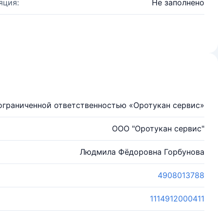
яция:
Не заполнено
ограниченной ответственностью «Оротукан сервис»
ООО "Оротукан сервис"
Людмила Фёдоровна Горбунова
4908013788
1114912000411