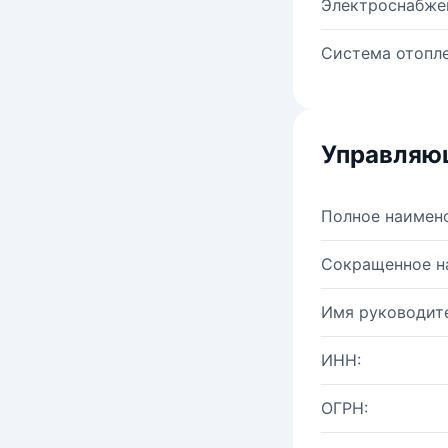
Электроснабже
Система отопле
Управляю
Полное наимен
Сокращенное н
Имя руководите
ИНН:
ОГРН: