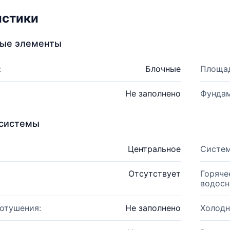
истики
ные элементы
:
Блочные
Площад
Не заполнено
Фундам
системы
Центральное
Систем
Отсутствует
Горяче
водосн
отушения:
Не заполнено
Холодн