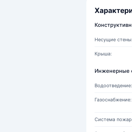
Характер
Конструктив
Несущие стены
Крыша:
Инженерные 
Водоотведение:
Газоснабжение:
Система пожар