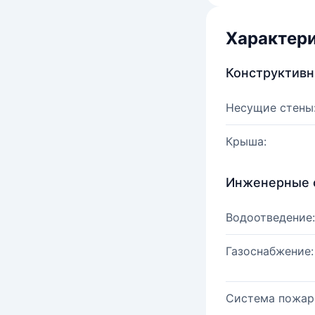
Характер
Конструктив
Несущие стены
Крыша:
Инженерные 
Водоотведение:
Газоснабжение:
Система пожар