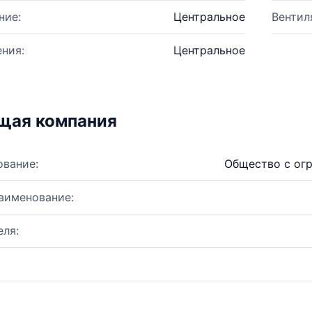
ние:
Центральное
Вентил
ния:
Центральное
щая компания
ование:
Общество с ог
аименование:
ля: