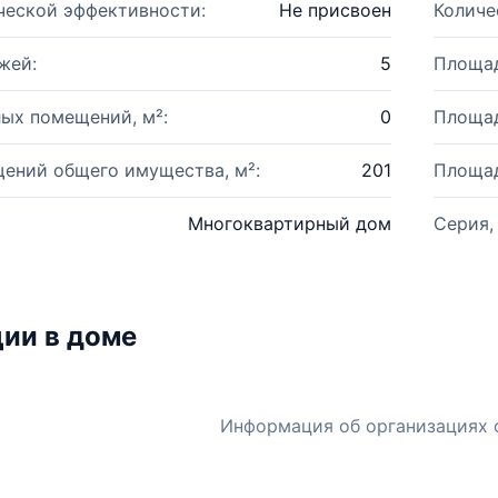
ческой эффективности:
Не присвоен
Количе
жей:
5
Площад
ых помещений, м²:
0
Площад
ений общего имущества, м²:
201
Площад
Многоквартирный дом
Серия,
ии в доме
Информация об организациях 