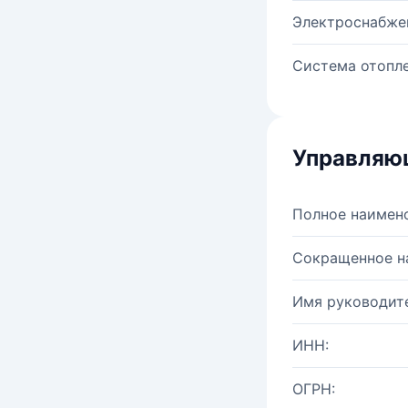
Электроснабже
Система отопле
Управляю
Полное наимен
Сокращенное н
Имя руководите
ИНН:
ОГРН: