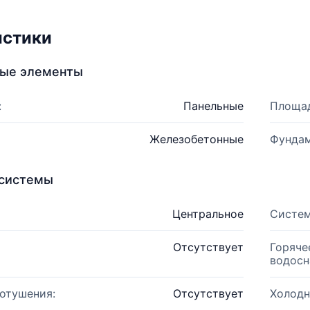
истики
ные элементы
:
Панельные
Площад
Железобетонные
Фундам
системы
Центральное
Систем
Отсутствует
Горяче
водосн
отушения:
Отсутствует
Холодн