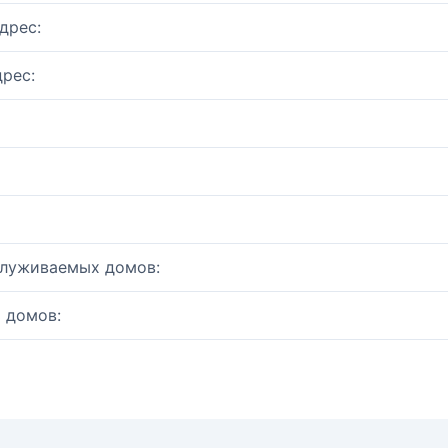
дрес:
рес:
служиваемых домов:
 домов: