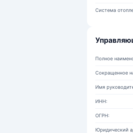
Система отопле
Управляю
Полное наимен
Сокращенное н
Имя руководите
ИНН:
ОГРН:
Юридический а