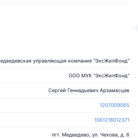
Медведевская управляющая компания "ЭксЖилФонд"
ООО МУК "ЭксЖилФонд"
Сергей Геннадьевич Арзамасцев
1207009065
1061218012371
пгт. Медведево, ул. Чехова, д. 6