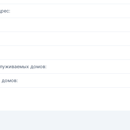
рес:
служиваемых домов:
 домов: