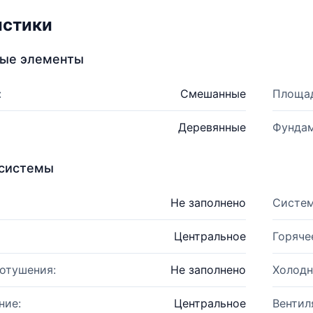
истики
ные элементы
:
Смешанные
Площад
Деревянные
Фундам
системы
Не заполнено
Систем
Центральное
Горяче
отушения:
Не заполнено
Холодн
ние:
Центральное
Вентил