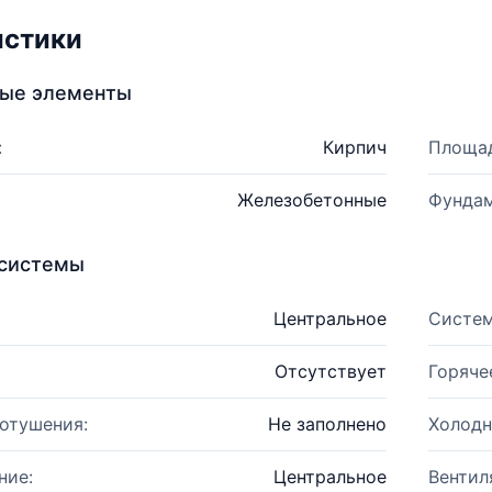
истики
ные элементы
:
Кирпич
Площад
Железобетонные
Фундам
системы
Центральное
Систем
Отсутствует
Горяче
отушения:
Не заполнено
Холодн
ние:
Центральное
Вентил