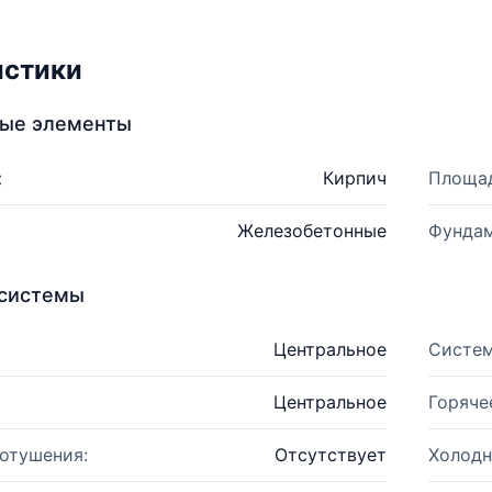
истики
ные элементы
:
Кирпич
Площад
Железобетонные
Фундам
системы
Центральное
Систем
Центральное
Горяче
отушения:
Отсутствует
Холодн