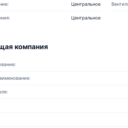
ние:
Центральное
Вентил
ния:
Центральное
щая компания
ование:
аименование:
ля: