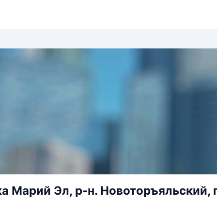
а Марий Эл, р-н. Новоторъяльский, п