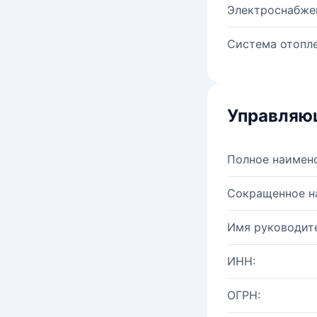
Электроснабже
Система отопле
Управляю
Полное наимен
Сокращенное н
Имя руководите
ИНН:
ОГРН: