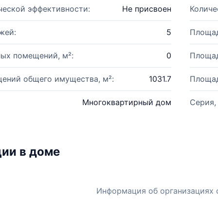
ческой эффективности:
Не присвоен
Количе
жей:
5
Площад
ых помещений, м²:
0
Площад
ений общего имущества, м²:
1031.7
Площад
Многоквартирный дом
Серия,
ии в доме
Информация об организациях 