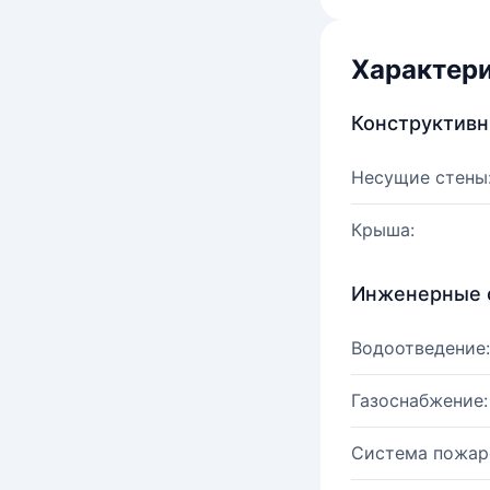
Характер
Конструктив
Несущие стены
Крыша:
Инженерные 
Водоотведение:
Газоснабжение:
Система пожар