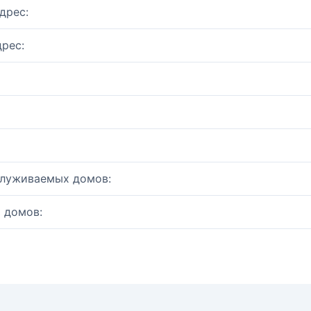
дрес:
рес:
служиваемых домов:
 домов: