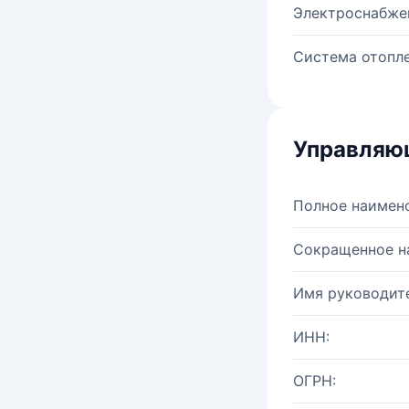
Электроснабже
Система отопле
Управляю
Полное наимен
Сокращенное н
Имя руководите
ИНН:
ОГРН: