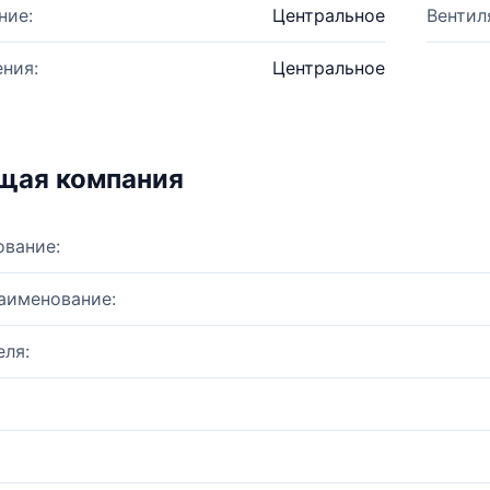
ние:
Центральное
Вентил
ния:
Центральное
щая компания
ование:
аименование:
ля: