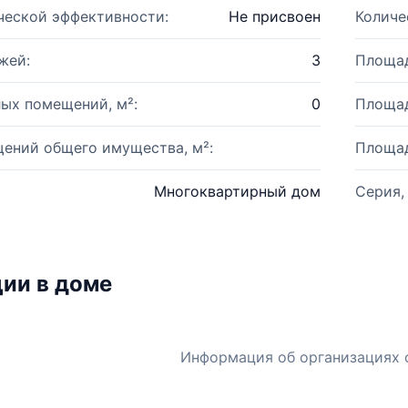
ческой эффективности:
Не присвоен
Количе
жей:
3
Площад
ых помещений, м²:
0
Площад
ений общего имущества, м²:
Площад
Многоквартирный дом
Серия,
ии в доме
Информация об организациях 