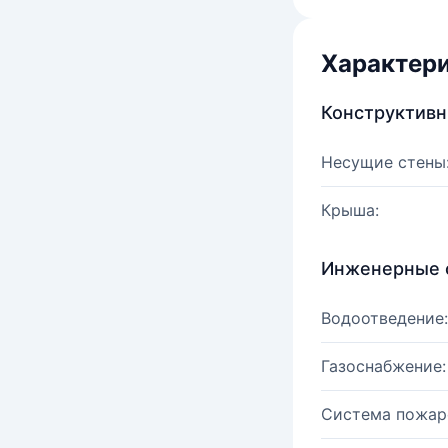
Характер
Конструктив
Несущие стены
Крыша:
Инженерные 
Водоотведение:
Газоснабжение:
Система пожар