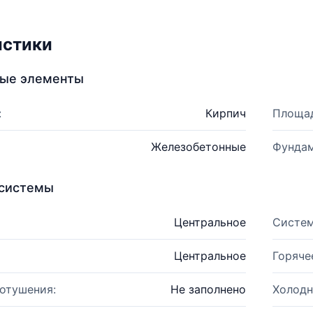
истики
ные элементы
:
Кирпич
Площад
Железобетонные
Фундам
системы
Центральное
Систем
Центральное
Горяче
отушения:
Не заполнено
Холодн