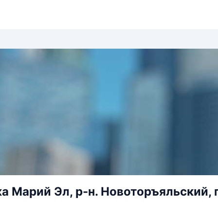
а Марий Эл, р-н. Новоторъяльский, п