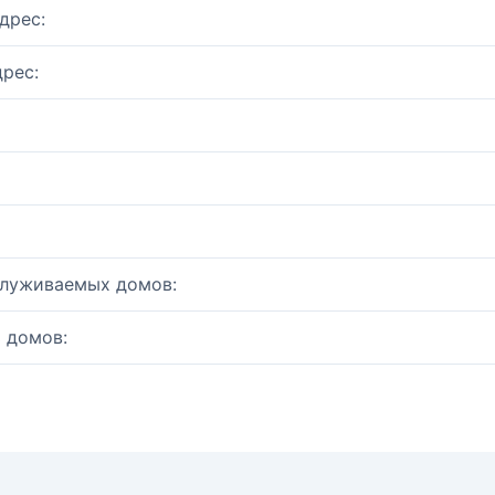
дрес:
рес:
служиваемых домов:
 домов: