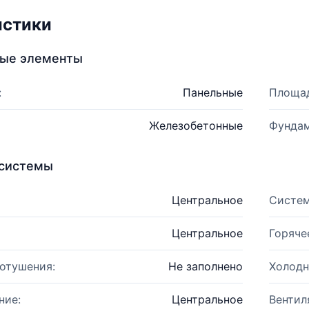
истики
ные элементы
:
Панельные
Площад
Железобетонные
Фундам
системы
Центральное
Систем
Центральное
Горяче
отушения:
Не заполнено
Холодн
ние:
Центральное
Вентил