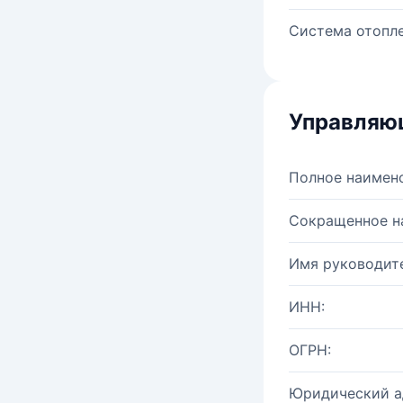
Система отопле
Управляю
Полное наимен
Сокращенное н
Имя руководите
ИНН:
ОГРН:
Юридический а