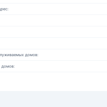
рес:
служиваемых домов:
 домов: