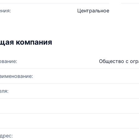
ния:
Центральное
щая компания
ование:
Общество с огр
аименование:
ля:
дрес: