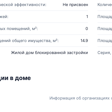
ческой эффективности:
Не присвоен
Количе
жей:
1
Площад
ых помещений, м²:
0
Площад
ений общего имущества, м²:
14.9
Площад
Жилой дом блокированной застройки
Серия,
ии в доме
Информация об организациях 