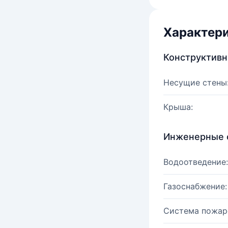
Характер
Конструктив
Несущие стены
Крыша:
Инженерные 
Водоотведение:
Газоснабжение:
Система пожар