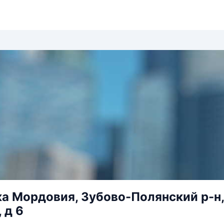
а Мордовия, Зубово-Полянский р-н, 
 д 6