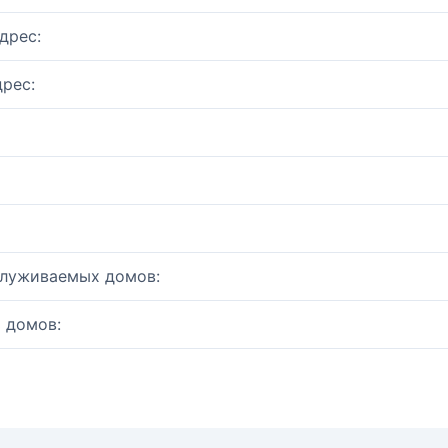
дрес:
рес:
служиваемых домов:
 домов: