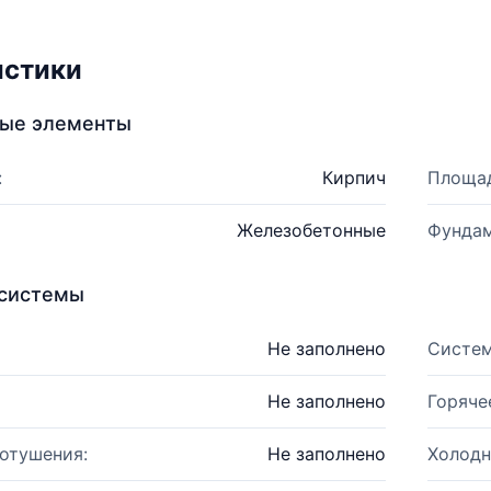
истики
ные элементы
:
Кирпич
Площад
Железобетонные
Фундам
системы
Не заполнено
Систем
Не заполнено
Горяче
отушения:
Не заполнено
Холодн