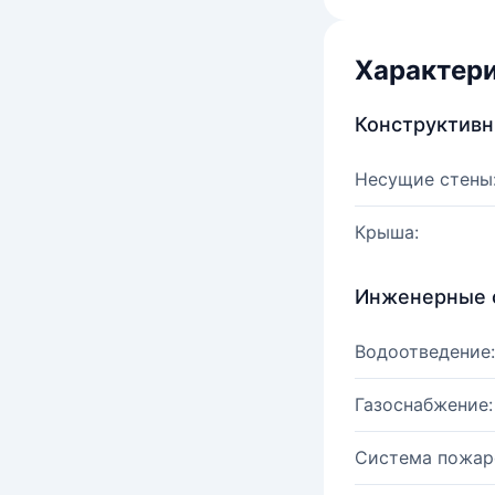
Характер
Конструктив
Несущие стены
Крыша:
Инженерные 
Водоотведение:
Газоснабжение:
Система пожар