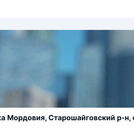
а Мордовия, Старошайговский р-н, с