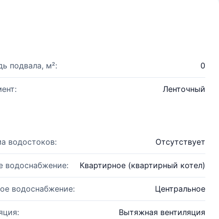
ь подвала, м²:
0
ент:
Ленточный
а водостоков:
Отсутствует
е водоснабжение:
Квартирное (квартирный котел)
ое водоснабжение:
Центральное
яция:
Вытяжная вентиляция