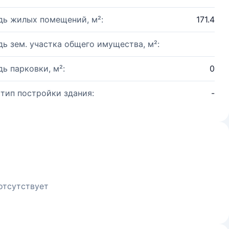
ь жилых помещений, м²:
171.4
ь зем. участка общего имущества, м²:
ь парковки, м²:
0
 тип постройки здания:
-
отсутствует