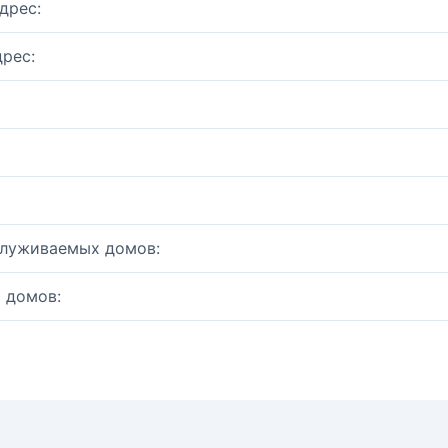
дрес:
рес:
служиваемых домов:
 домов: