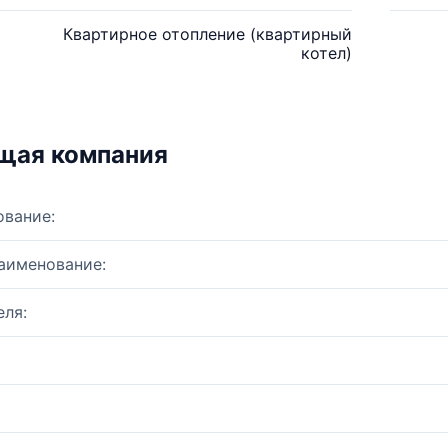
Квартирное отопление (квартирный
котел)
щая компания
ование:
аименование:
ля: