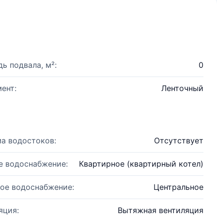
ь подвала, м²:
0
ент:
Ленточный
а водостоков:
Отсутствует
е водоснабжение:
Квартирное (квартирный котел)
ое водоснабжение:
Центральное
яция:
Вытяжная вентиляция